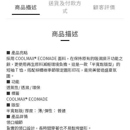
送貨及付款方
商品描述
顧客評價
式
商品描述
■ 產品亮點
採用 COOLMAX® ECOMADE 面料，在保持原有的吸濕排汗功能之
餘，更使用再生原料減輕環境負擔。這是一款「半寬鬆版型」的
短袖 T 恤，搭配棕櫚樹季節限定圖形印花，能完美營造盛夏氛
圍。
■ 功能
透氣性/ 透濕 / 環保
■ 標籤
COOLMAX® ECOMADE
■ 版型
半寬鬆版/ 厚度： 薄/ 彈性： 普通
■ 產品詳情
領口細節
紮實的領口設計，長時間穿著也不易鬆垮變形。